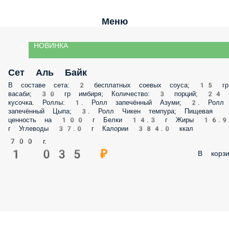
Меню
НОВИНКА
Сет Аль Байк
В составе сета: 2 бесплатных соевых соуса; 15 гр
васаби; 30 гр имбиря; Количество: 3 порций; 24
кусочка. Роллы: 1. Ролл запечённый Азуми; 2. Ролл
запечённый Цыпа; 3. Ролл Чикен темпура; Пищевая
ценность на 100 г Белки 14.3 г Жиры 16.9
г Углеводы 37.0 г Калории 384.0 ккал
700 г.
1 035 ₽
В корзи