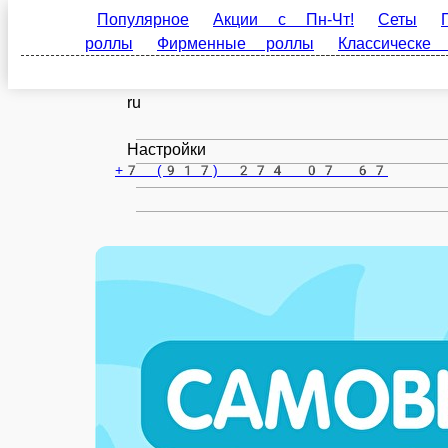
Популярное
Акции с Пн-Чт!
Сеты
Пицца
роллы
Классическе роллы
Соусы и добавки
Лениногорск
ru
Настройки
+7 (917) 274 07 67