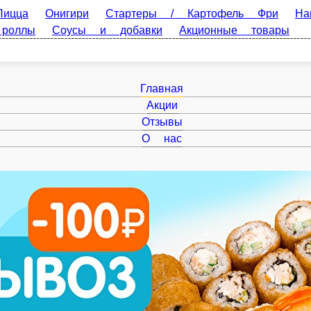
Онигири
Стартеры / Картофель Фри
Напитки
Запечён
Акционные товары
Главная
Акции
Отзывы
О нас