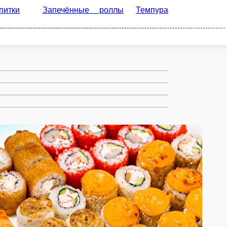
ные роллы
Темпура роллы
Фирменные